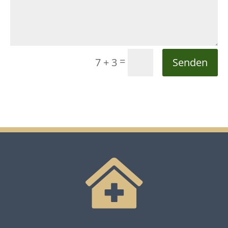
=
7 + 3
Senden
